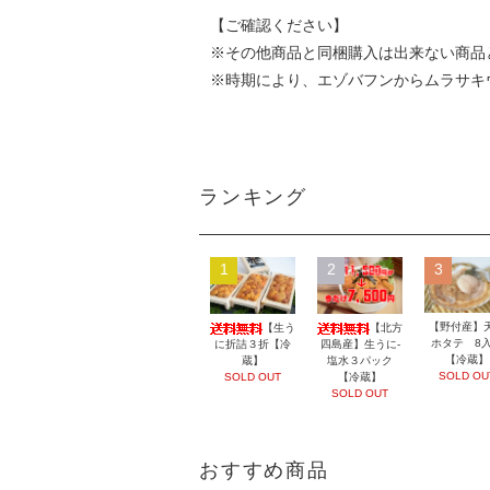
【ご確認ください】
※その他商品と同梱購入は出来ない商品
※時期により、エゾバフンからムラサキ
ランキング
1
2
3
【野付産】
【生う
【北方
ホタテ 8
に折詰３折【冷
四島産】生うに-
【冷蔵】
蔵】
塩水３パック
SOLD OU
SOLD OUT
【冷蔵】
SOLD OUT
おすすめ商品