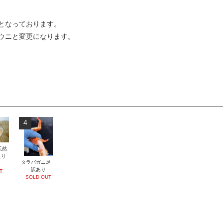
となっております。
ウニと変更になります。
4
天然
入り
タラバガニ足
訳あり
T
SOLD OUT