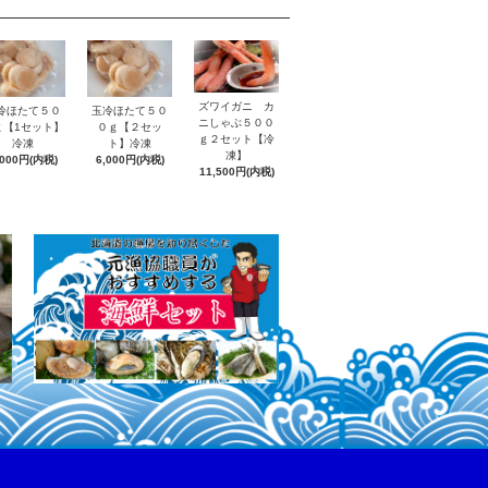
ズワイガニ カ
冷ほたて５０
玉冷ほたて５０
ニしゃぶ５００
ｇ【1セット】
０ｇ【２セッ
ｇ２セット【冷
冷凍
ト】冷凍
凍】
,000円(内税)
6,000円(内税)
11,500円(内税)