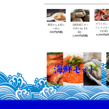
ズワイガニ
根室さんま節ら
【根室産】ホッ
ニしゃぶセ
ーめん
キ貝１kg【冷
【冷凍】
350円(内税)
蔵】
6,500円(内
1,000円(内税)