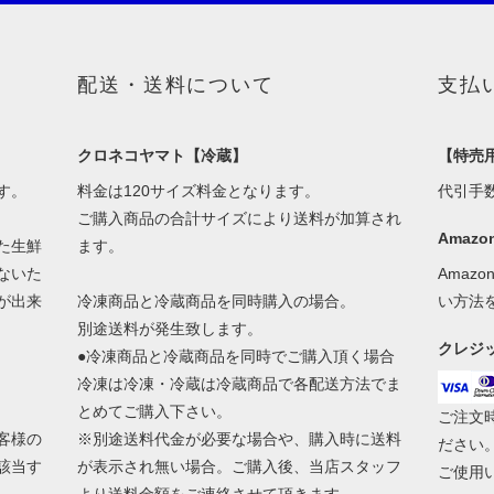
配送・送料について
支払
クロネコヤマト【冷蔵】
【特売
す。
料金は120サイズ料金となります。
代引手
ご購入商品の合計サイズにより送料が加算され
Amazon
た生鮮
ます。
ないた
Amaz
が出来
冷凍商品と冷蔵商品を同時購入の場合。
い方法
別途送料が発生致します。
クレジ
●冷凍商品と冷蔵商品を同時でご購入頂く場合
冷凍は冷凍・冷蔵は冷蔵商品で各配送方法でま
とめてご購入下さい。
ご注文
客様の
※別途送料代金が必要な場合や、購入時に送料
ださい
該当す
が表示され無い場合。ご購入後、当店スタッフ
ご使用い