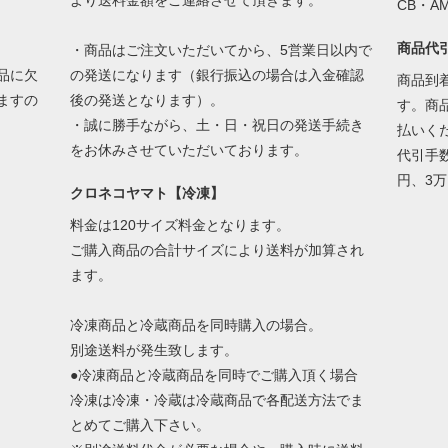
より送料金額をご連絡させて頂きます。
CB・
商品代
・商品はご注文いただいてから、5営業日以内で
品に欠
の発送になります（銀行振込の場合は入金確認
商品到
ますの
後の発送となります）。
す。商
・誠に勝手ながら、土・日・祝日の発送手続き
払いく
をお休みさせていただいております。
代引手数
円、3万
クロネコヤマト【冷凍】
料金は120サイズ料金となります。
ご購入商品の合計サイズにより送料が加算され
ます。
冷凍商品と冷蔵商品を同時購入の場合。
別途送料が発生致します。
●冷凍商品と冷蔵商品を同時でご購入頂く場合
冷凍は冷凍・冷蔵は冷蔵商品で各配送方法でま
とめてご購入下さい。