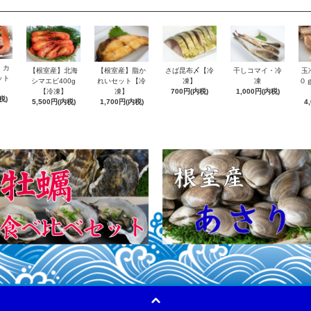
 カ
【根室産】北海
【根室産】脂か
さば昆布〆【冷
干しコマイ・冷
玉
ット
シマエビ400g
れいセット【冷
凍】
凍
０
【冷凍】
凍】
700円(内税)
1,000円(内税)
税)
5,500円(内税)
1,700円(内税)
4