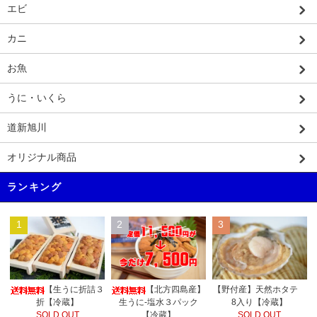
エビ
カニ
お魚
うに・いくら
道新旭川
オリジナル商品
ランキング
1
2
3
【野付産】天然ホタテ
【生うに折詰３
【北方四島産】
8入り【冷蔵】
折【冷蔵】
生うに-塩水３パック
SOLD OUT
SOLD OUT
【冷蔵】