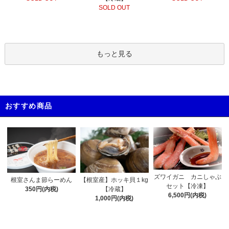
SOLD OUT
もっと見る
おすすめ商品
ズワイガニ カニしゃぶ
根室さんま節らーめん
【根室産】ホッキ貝１kg
セット【冷凍】
350円(内税)
【冷蔵】
6,500円(内税)
1,000円(内税)